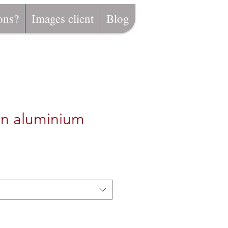
ons?
Images client
Blog
en aluminium