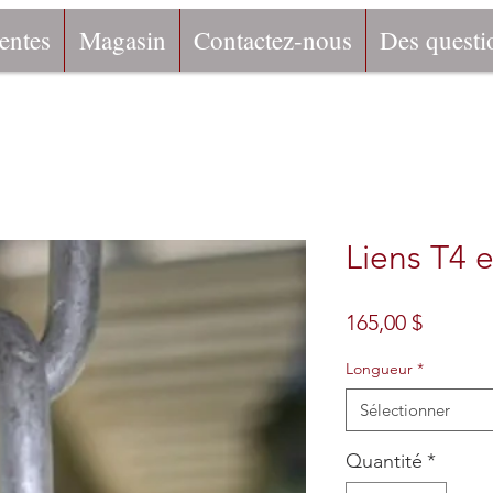
entes
Magasin
Contactez-nous
Des questi
Liens T4 
Prix
165,00 $
Longueur
*
Sélectionner
Quantité
*