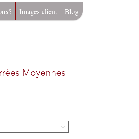
ons?
Images client
Blog
arrées Moyennes